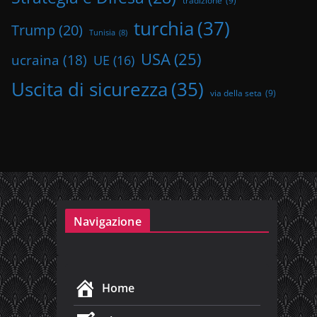
tradizione
(9)
turchia
(37)
Trump
(20)
Tunisia
(8)
USA
(25)
ucraina
(18)
UE
(16)
Uscita di sicurezza
(35)
via della seta
(9)
Navigazione
Home