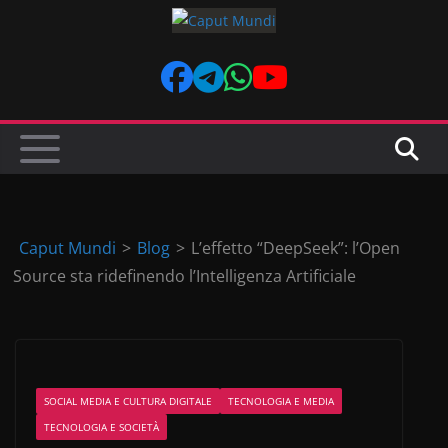
Skip
to
content
Caput Mundi
>
Blog
>
L’effetto “DeepSeek”: l’Open
Source sta ridefinendo l’Intelligenza Artificiale
SOCIAL MEDIA E CULTURA DIGITALE
TECNOLOGIA E MEDIA
TECNOLOGIA E SOCIETÀ