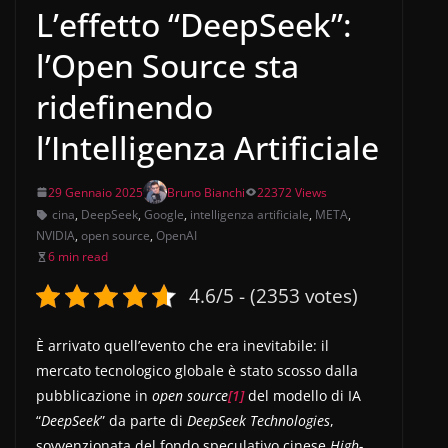
L’effetto “DeepSeek”:
l’Open Source sta
ridefinendo
l’Intelligenza Artificiale
29 Gennaio 2025
Bruno Bianchi
22372 Views
cina
,
DeepSeek
,
Google
,
intelligenza artificiale
,
META
,
NVIDIA
,
open source
,
OpenAI
6 min read
4.6/5 - (2353 votes)
È arrivato quell’evento che era inevitabile: il
mercato tecnologico globale è stato scosso dalla
pubblicazione in
open source
[1]
del modello di IA
“
DeepSeek
” da parte di
DeepSeek Technologies
,
sovvenzionata del fondo speculativo cinese
High-