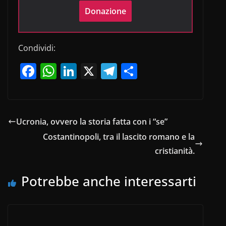
Donazione
Condividi:
F
W
Li
X
T
C
a
h
n
el
o
c
at
k
e
n
e
s
e
gr
di
Ucronia, ovvero la storia fatta con i “se”
b
A
dI
a
vi
Costantinopoli, tra il lascito romano e la
o
p
n
m
di
cristianità.
o
p
Potrebbe anche interessarti
k