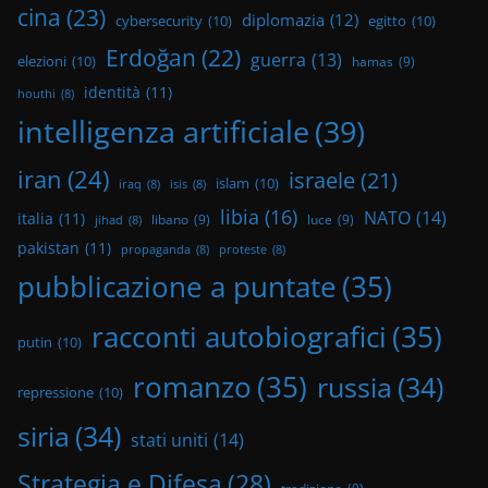
cina
(23)
diplomazia
(12)
cybersecurity
(10)
egitto
(10)
Erdoğan
(22)
guerra
(13)
elezioni
(10)
hamas
(9)
identità
(11)
houthi
(8)
intelligenza artificiale
(39)
iran
(24)
israele
(21)
islam
(10)
iraq
(8)
isis
(8)
libia
(16)
NATO
(14)
italia
(11)
libano
(9)
luce
(9)
jihad
(8)
pakistan
(11)
propaganda
(8)
proteste
(8)
pubblicazione a puntate
(35)
racconti autobiografici
(35)
putin
(10)
romanzo
(35)
russia
(34)
repressione
(10)
siria
(34)
stati uniti
(14)
Strategia e Difesa
(28)