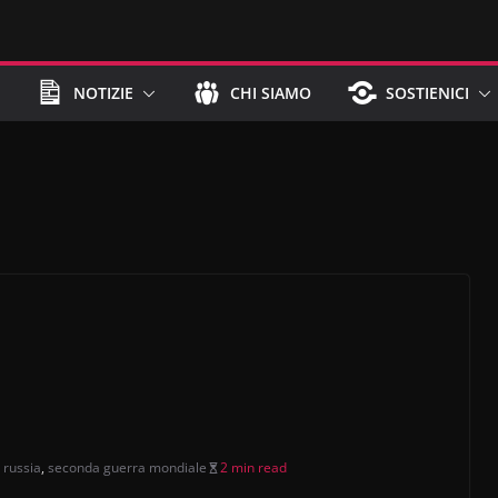
NOTIZIE
CHI SIAMO
SOSTIENICI
,
russia
,
seconda guerra mondiale
2 min read