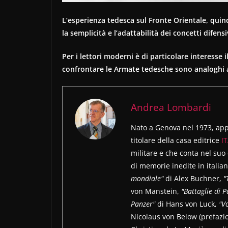
L’esperienza tedesca sul Fronte Orientale, quindi
la semplicità e l’adattabilità dei concetti difensi
Per i lettori moderni è di particolare interesse 
confrontare le Armate tedesche sono analoghi a 
Andrea Lombardi
Nato a Genova nel 1973, appa
titolare della casa editrice
IT
militare e che conta nel suo
di memorie inedite in italia
mondiale"
di Alex Buchner,
"
von Manstein,
"Battaglie di 
Panzer"
di Hans von Luck,
"Vo
Nicolaus von Below (prefazio