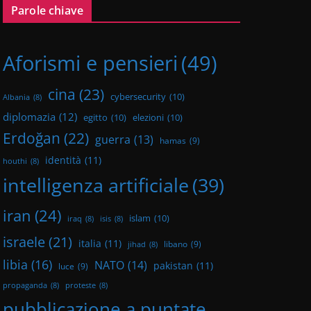
Parole chiave
Aforismi e pensieri
(49)
cina
(23)
cybersecurity
(10)
Albania
(8)
diplomazia
(12)
egitto
(10)
elezioni
(10)
Erdoğan
(22)
guerra
(13)
hamas
(9)
identità
(11)
houthi
(8)
intelligenza artificiale
(39)
iran
(24)
islam
(10)
iraq
(8)
isis
(8)
israele
(21)
italia
(11)
libano
(9)
jihad
(8)
libia
(16)
NATO
(14)
pakistan
(11)
luce
(9)
propaganda
(8)
proteste
(8)
pubblicazione a puntate