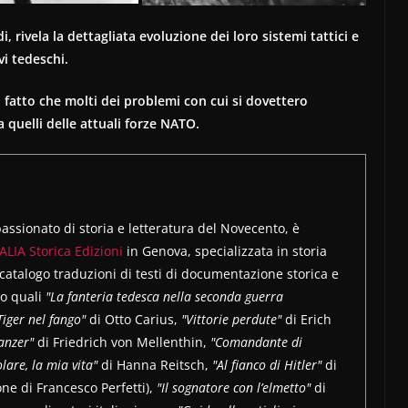
, rivela la dettagliata evoluzione dei loro sistemi tattici e
vi tedeschi.
il fatto che molti dei problemi con cui si dovettero
quelli delle attuali forze NATO.
ssionato di storia e letteratura del Novecento, è
ALIA Storica Edizioni
in Genova, specializzata in storia
 catalogo traduzioni di testi di documentazione storica e
no quali
"La fanteria tedesca nella seconda guerra
Tiger nel fango"
di Otto Carius,
"Vittorie perdute"
di Erich
Panzer"
di Friedrich von Mellenthin,
"Comandante di
lare, la mia vita"
di Hanna Reitsch,
"Al fianco di Hitler"
di
ne di Francesco Perfetti),
"Il sognatore con l’elmetto"
di