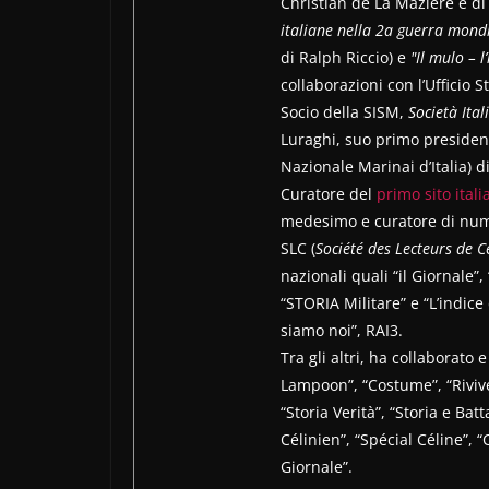
Christian de La Mazière e di
italiane nella 2a guerra mond
di Ralph Riccio) e
"Il mulo – l
collaborazioni con l’Ufficio S
Socio della SISM,
Società Ital
Luraghi, suo primo presiden
Nazionale Marinai d’Italia) d
Curatore del
primo sito ital
medesimo e curatore di numer
SLC (
Société des Lecteurs de C
nazionali quali “il Giornale”,
“STORIA Militare” e “L’indice
siamo noi”, RAI3.
Tra gli altri, ha collaborato 
Lampoon”, “Costume”, “Riviver
“Storia Verità”, “Storia e Batt
Célinien”, “Spécial Céline”, “
Giornale”.