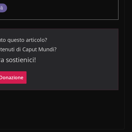
li
uto questo articolo?
ntenuti di Caput Mundi?
ra sostienici!
Donazione