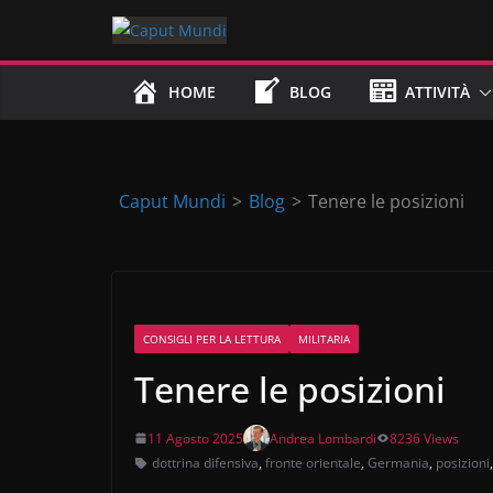
Skip
to
content
HOME
BLOG
ATTIVITÀ
Caput Mundi
>
Blog
>
Tenere le posizioni
CONSIGLI PER LA LETTURA
MILITARIA
Tenere le posizioni
11 Agosto 2025
Andrea Lombardi
8236 Views
dottrina difensiva
,
fronte orientale
,
Germania
,
posizioni