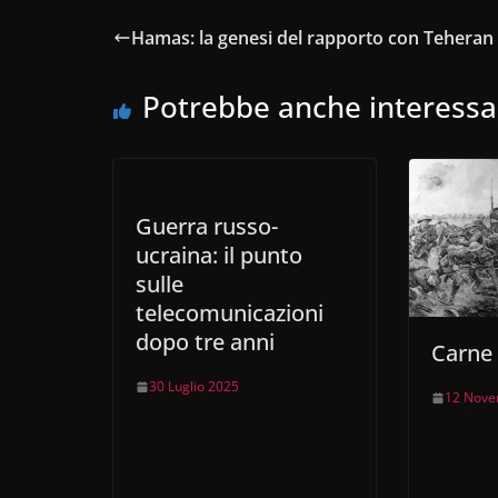
e
s
e
gr
di
Hamas: la genesi del rapporto con Teheran
b
A
dI
a
vi
o
p
n
m
di
Potrebbe anche interessa
o
p
k
Guerra russo-
ucraina: il punto
sulle
telecomunicazioni
dopo tre anni
Carne
30 Luglio 2025
12 Nove