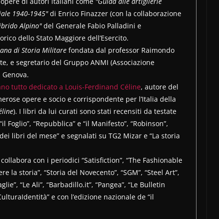
 opere di autori italiani come
"Guida alle artiglierie
iale 1940-1945"
di Enrico Finazzer (con la collaborazione
’ibrido Alpino"
del Generale Fabio Palladini e
torico dello Stato Maggiore dell’Esercito.
iana di Storia Militare
fondata dal professor Raimondo
te, e segretario del Gruppo ANMI (Associazione
i Genova.
iano tutto dedicato a Louis-Ferdinand Céline
, autore del
ose opere e socio e corrispondente per l’Italia della
éline
). I libri da lui curati sono stati recensiti da testate
 “il Foglio”, “Repubblica” e “il Manifesto”, “Robinson”,
 dei libri del mese” e segnalati su TG2 Mizar e “La storia
e collabora con i periodici “Satisfiction”, “The Fashionable
e la storia”, “Storia del Novecento”, “SGM”, “Steel Art”,
aglie”, “Le Ali”, “Barbadillo.it”, “Pangea”, “Le Bulletin
CulturaIdentità” e con l’edizione nazionale de “il