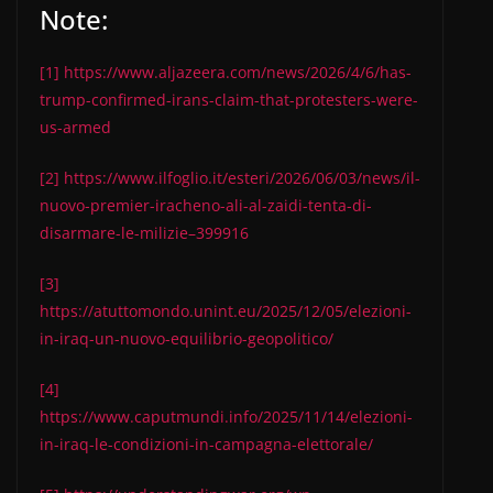
Note:
[1]
https://www.aljazeera.com/news/2026/4/6/has-
trump-confirmed-irans-claim-that-protesters-were-
us-armed
[2]
https://www.ilfoglio.it/esteri/2026/06/03/news/il-
nuovo-premier-iracheno-ali-al-zaidi-tenta-di-
disarmare-le-milizie–399916
[3]
https://atuttomondo.unint.eu/2025/12/05/elezioni-
in-iraq-un-nuovo-equilibrio-geopolitico/
[4]
https://www.caputmundi.info/2025/11/14/elezioni-
in-iraq-le-condizioni-in-campagna-elettorale/