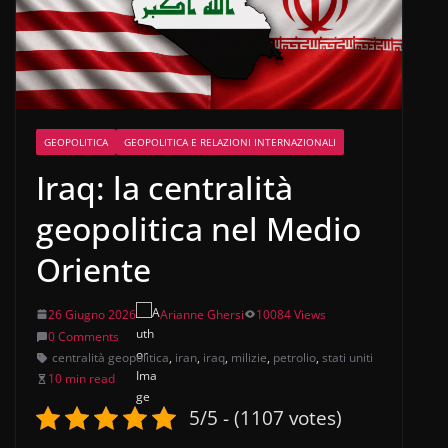
GEOPOLITICA
GEOPOLITICA E RELAZIONI INTERNAZIONALI
Iraq: la centralità
geopolitica nel Medio
Oriente
26 Giugno 2026
Arianne Ghersi
10084 Views
0 Comments
centralità geopolitica
,
iran
,
iraq
,
milizie
,
petrolio
,
stati uniti
10 min read
5/5 - (1107 votes)