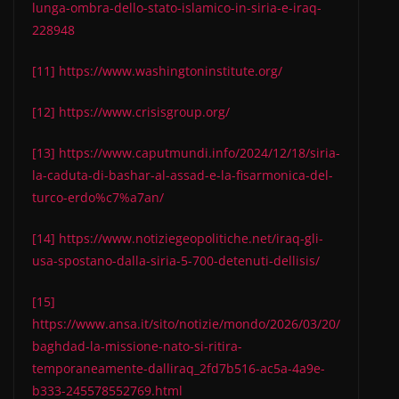
lunga-ombra-dello-stato-islamico-in-siria-e-iraq-
228948
[11]
https://www.washingtoninstitute.org/
[12]
https://www.crisisgroup.org/
[13]
https://www.caputmundi.info/2024/12/18/siria-
la-caduta-di-bashar-al-assad-e-la-fisarmonica-del-
turco-erdo%c7%a7an/
[14]
https://www.notiziegeopolitiche.net/iraq-gli-
usa-spostano-dalla-siria-5-700-detenuti-dellisis/
[15]
https://www.ansa.it/sito/notizie/mondo/2026/03/20/
baghdad-la-missione-nato-si-ritira-
temporaneamente-dalliraq_2fd7b516-ac5a-4a9e-
b333-245578552769.html