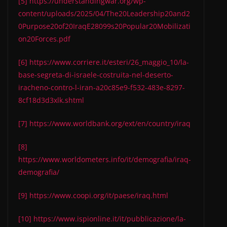
[5]
https://understandingwar.org/wp-
content/uploads/2025/04/The20Leadership20and2
0Purpose20of20IraqE28099s20Popular20Mobilizati
on20Forces.pdf
[6]
https://www.corriere.it/esteri/26_maggio_10/la-
base-segreta-di-israele-costruita-nel-deserto-
iracheno-contro-l-iran-a20c85e9-f532-483e-8297-
8cf18d3d3xlk.shtml
[7]
https://www.worldbank.org/ext/en/country/iraq
[8]
https://www.worldometers.info/it/demografia/iraq-
demografia/
[9]
https://www.coopi.org/it/paese/iraq.html
[10]
https://www.ispionline.it/it/pubblicazione/la-