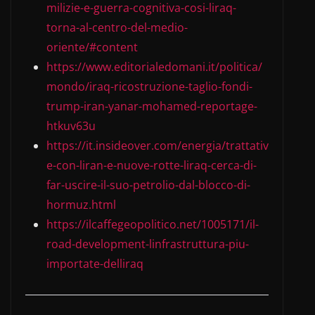
milizie-e-guerra-cognitiva-cosi-liraq-
torna-al-centro-del-medio-
oriente/#content
https://www.editorialedomani.it/politica/
mondo/iraq-ricostruzione-taglio-fondi-
trump-iran-yanar-mohamed-reportage-
htkuv63u
https://it.insideover.com/energia/trattativ
e-con-liran-e-nuove-rotte-liraq-cerca-di-
far-uscire-il-suo-petrolio-dal-blocco-di-
hormuz.html
https://ilcaffegeopolitico.net/1005171/il-
road-development-linfrastruttura-piu-
importate-delliraq