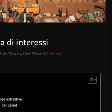
a di interessi
dismo
,
Mali
,
oro
,
Sahel
,
Wagner
5 min read
ree estrattive
a del Sahel