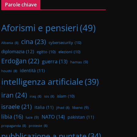
Parole chiave
Aforismi e pensieri
(49)
cina
(23)
cybersecurity
(10)
Albania
(8)
diplomazia
(12)
egitto
(10)
elezioni
(10)
Erdoğan
(22)
guerra
(13)
hamas
(9)
identità
(11)
houthi
(8)
intelligenza artificiale
(39)
iran
(24)
islam
(10)
iraq
(8)
isis
(8)
israele
(21)
italia
(11)
libano
(9)
jihad
(8)
libia
(16)
NATO
(14)
pakistan
(11)
luce
(9)
propaganda
(8)
proteste
(8)
pubblicazione a puntate
(34)