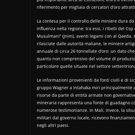
riferimento per migliaia di cercatori d’oro attrat
La contesa per il controllo delle miniere dura da
influenza nella regione: tra essi, i ribelli del Cs
Musulmani” (Jnim), aventi legami con al Qaeda, si 
rilasciate dalle autorità maliane, le miniere ar
annuale di circa 26 tonnellate d’oro: un dato c
quanto non comprensivo del volume di produzione
particolare quelle situate nel settore settentrion
Le informazioni provenienti da fonti civili e di
gruppo Wagner a Intahaka miri principalmente a 
risorse da parte di entità armate non governativ
mineraria rappresenta una fonte di guadagno co
numerose testimonianze. In Mali, invece, la situaz
militari dal governo locale, ricevono finanziame
negli altri paesi.