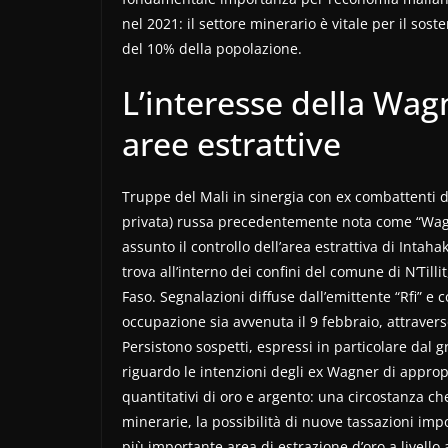
nel 2021: il settore minerario è vitale per il sos
del 10% della popolazione.
L’interesse della Wagn
aree estrattive
Truppe del Mali in sinergia con ex combattenti 
privata) russa precedentemente nota come “Wagn
assunto il controllo dell’area estrattiva di Intahak
trova all’interno dei confini del comune di N’Tilli
Faso. Segnalazioni diffuse dall’emittente “Rfi” e 
occupazione sia avvenuta il 9 febbraio, attravers
Persistono sospetti, espressi in particolare dal
riguardo le intenzioni degli ex Wagner di appropr
quantitativi di oro e argento: una circostanza c
minerarie, la possibilità di nuove tassazioni im
più importante area di estrazione d’oro a livello