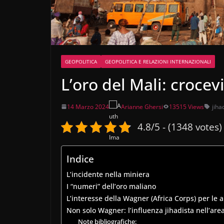
GEOPOLITICA
GEOPOLITICA E RELAZIONI INTERNAZIONALI
L’oro del Mali: crocevi
14 Marzo 2024
Arianne Ghersi
13515 Views
jiha
4.8/5 - (1348 votes)
Indice
L’incidente nella miniera
I “numeri” dell’oro maliano
L’interesse della Wagner (Africa Corps) per le a
Non solo Wagner: l’influenza jihadista nell’are
Note bibliografiche: