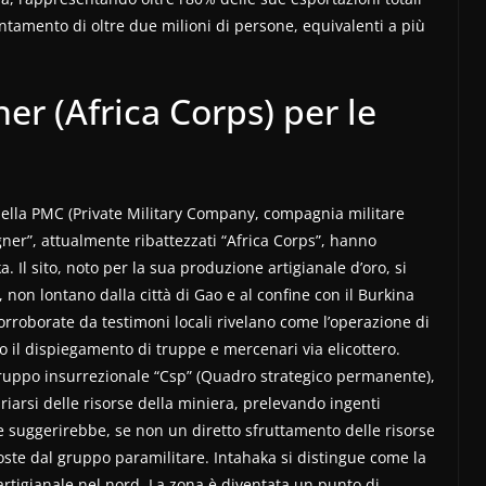
tentamento di oltre due milioni di persone, equivalenti a più
er (Africa Corps) per le
della PMC (Private Military Company, compagnia militare
er”, attualmente ribattezzati “Africa Corps”, hanno
a. Il sito, noto per la sua produzione artigianale d’oro, si
t, non lontano dalla città di Gao e al confine con il Burkina
corroborate da testimoni locali rivelano come l’operazione di
o il dispiegamento di truppe e mercenari via elicottero.
 gruppo insurrezionale “Csp” (Quadro strategico permanente),
iarsi delle risorse della miniera, prelevando ingenti
he suggerirebbe, se non un diretto sfruttamento delle risorse
poste dal gruppo paramilitare. Intahaka si distingue come la
 artigianale nel nord. La zona è diventata un punto di