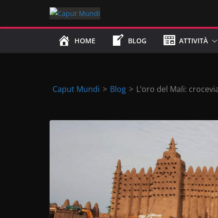
Skip
to
content
HOME
BLOG
ATTIVITÀ
Caput Mundi
>
Blog
>
L’oro del Mali: crocevia