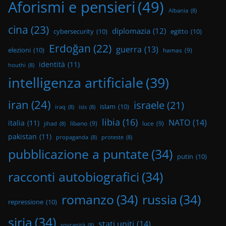
Aforismi e pensieri
(49)
Albania
(8)
cina
(23)
diplomazia
(12)
cybersecurity
(10)
egitto
(10)
Erdoğan
(22)
guerra
(13)
elezioni
(10)
hamas
(9)
identità
(11)
houthi
(8)
intelligenza artificiale
(39)
iran
(24)
israele
(21)
islam
(10)
iraq
(8)
isis
(8)
libia
(16)
NATO
(14)
italia
(11)
libano
(9)
luce
(9)
jihad
(8)
pakistan
(11)
propaganda
(8)
proteste
(8)
pubblicazione a puntate
(34)
putin
(10)
racconti autobiografici
(34)
romanzo
(34)
russia
(34)
repressione
(10)
siria
(34)
stati uniti
(14)
sovranità
(8)