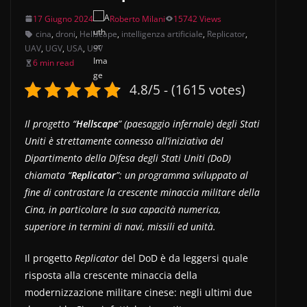
17 Giugno 2024
Roberto Milani
15742 Views
cina
,
droni
,
Hellscape
,
intelligenza artificiale
,
Replicator
,
UAV
,
UGV
,
USA
,
USV
6 min read
4.8/5 - (1615 votes)
Il progetto “
Hellscape
” (paesaggio infernale) degli Stati
Uniti è strettamente connesso all’iniziativa del
Dipartimento della Difesa degli Stati Uniti (DoD)
chiamata “
Replicator
”: un programma sviluppato al
fine di contrastare la crescente minaccia militare della
Cina, in particolare la sua capacità numerica,
superiore in termini di navi, missili ed unità.
Il progetto
Replicator
del DoD è da leggersi quale
risposta alla crescente minaccia della
modernizzazione militare cinese: negli ultimi due