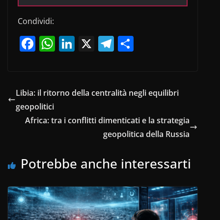
Condividi:
F
W
Li
X
T
C
a
h
n
el
o
c
at
k
e
n
e
s
e
gr
di
Libia: il ritorno della centralità negli equilibri
b
A
dI
a
vi
geopolitici
o
p
n
m
di
Africa: tra i conflitti dimenticati e la strategia
o
p
geopolitica della Russia
k
Potrebbe anche interessarti