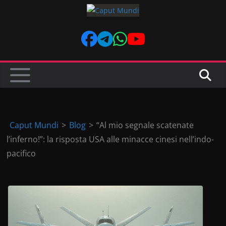
Skip
to
content
Caput Mundi
>
Blog
>
“Al mio segnale scatenate
l’inferno!”: la risposta USA alle minacce cinesi nell’indo-
pacifico