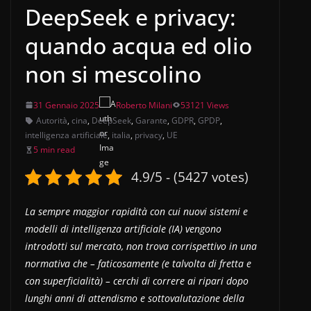
DeepSeek e privacy:
quando acqua ed olio
non si mescolino
31 Gennaio 2025
Roberto Milani
53121 Views
Autorità
,
cina
,
DeepSeek
,
Garante
,
GDPR
,
GPDP
,
intelligenza artificiale
,
italia
,
privacy
,
UE
5 min read
4.9/5 - (5427 votes)
La sempre maggior rapidità con cui nuovi sistemi e
modelli di intelligenza artificiale (IA) vengono
introdotti sul mercato, non trova corrispettivo in una
normativa che – faticosamente (e talvolta di fretta e
con superficialità) – cerchi di correre ai ripari dopo
lunghi anni di attendismo e sottovalutazione della