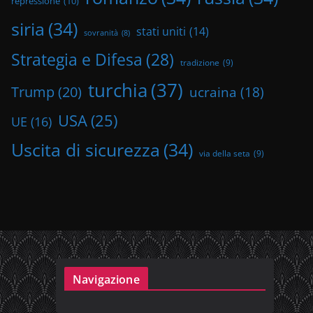
repressione
(10)
siria
(34)
stati uniti
(14)
sovranità
(8)
Strategia e Difesa
(28)
tradizione
(9)
turchia
(37)
Trump
(20)
ucraina
(18)
USA
(25)
UE
(16)
Uscita di sicurezza
(34)
via della seta
(9)
Navigazione