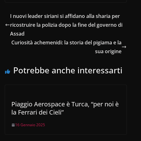
c
at
k
e
n
e
s
e
gr
di
I nuovi leader siriani si affidano alla sharia per
b
A
dI
a
vi
ricostruire la polizia dopo la fine del governo di
o
p
n
m
di
Assad
o
p
Curiosità achemenidi: la storia del pigiama e la
sua origine
k
Potrebbe anche interessarti
Piaggio Aerospace è Turca, “per noi è
la Ferrari dei Cieli”
16 Gennaio 2025