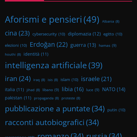
Aforismi e pensieri
(49)
Albania
(8)
cina
(23)
diplomazia
(12)
cybersecurity
(10)
egitto
(10)
Erdoğan
(22)
guerra
(13)
elezioni
(10)
hamas
(9)
identità
(11)
houthi
(8)
intelligenza artificiale
(39)
iran
(24)
israele
(21)
islam
(10)
iraq
(8)
isis
(8)
libia
(16)
NATO
(14)
italia
(11)
libano
(9)
luce
(9)
jihad
(8)
pakistan
(11)
propaganda
(8)
proteste
(8)
pubblicazione a puntate
(34)
putin
(10)
racconti autobiografici
(34)
romanzo
(34)
russia
(34)