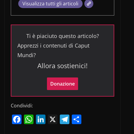
Visualizza tutti gli articoli
Ti è piaciuto questo articolo?
Apprezzi i contenuti di Caput
Mundi?
Allora sostienici!
Donazione
Condividi:
F
W
Li
X
T
C
a
h
n
el
o