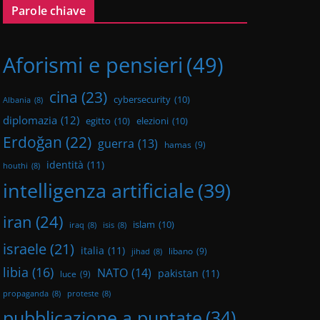
Parole chiave
Aforismi e pensieri
(49)
cina
(23)
cybersecurity
(10)
Albania
(8)
diplomazia
(12)
egitto
(10)
elezioni
(10)
Erdoğan
(22)
guerra
(13)
hamas
(9)
identità
(11)
houthi
(8)
intelligenza artificiale
(39)
iran
(24)
islam
(10)
iraq
(8)
isis
(8)
israele
(21)
italia
(11)
libano
(9)
jihad
(8)
libia
(16)
NATO
(14)
pakistan
(11)
luce
(9)
propaganda
(8)
proteste
(8)
pubblicazione a puntate
(34)