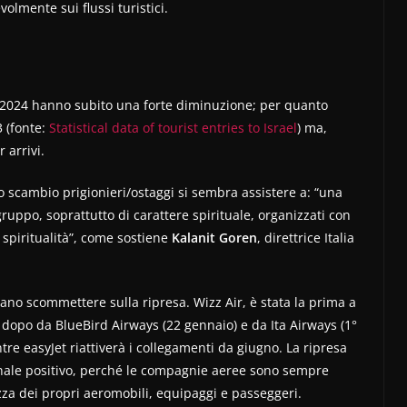
olmente sui flussi turistici.
nel 2024 hanno subito una forte diminuzione; per quanto
3 (fonte:
Statistical data of tourist entries to Israel
) ma,
 arrivi.
o scambio prigionieri/ostaggi si sembra assistere a: “una
 gruppo, soprattutto di carattere spirituale, organizzati con
i spiritualità”, come sostiene
Kalanit Goren
, direttrice Italia
no scommettere sulla ripresa. Wizz Air, è stata la prima a
co dopo da BlueBird Airways (22 gennaio) e da Ita Airways (1°
re easyJet riattiverà i collegamenti da giugno. La ripresa
segnale positivo, perché le compagnie aeree sono sempre
zza dei propri aeromobili, equipaggi e passeggeri.