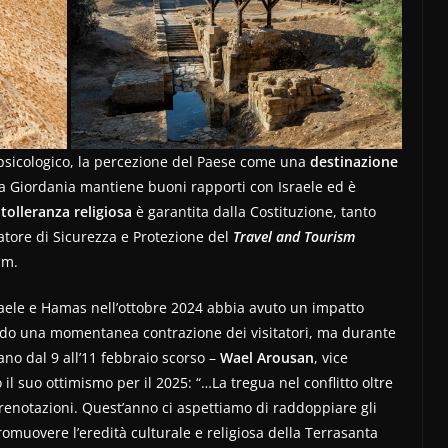
 psicologico, la percezione del Paese come una
destinazione
La Giordania mantiene buoni rapporti con Israele ed è
a
tolleranza religiosa
è garantita dalla Costituzione, tanto
catore di Sicurezza e Protezione del
Travel and Tourism
um.
Israele e Hamas nell’ottobre 2024 abbia avuto un impatto
ndo una momentanea contrazione dei visitatori, ma durante
ano dal 9 all’11 febbraio scorso –
Wael Arousan
, vice
il suo ottimismo per il 2025: “…La tregua nel conflitto oltre
prenotazioni. Quest’anno ci aspettiamo di raddoppiare gli
promuovere l’eredità culturale e religiosa della Terrasanta