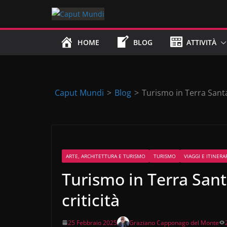
Skip
to
content
HOME
BLOG
ATTIVITÀ
Caput Mundi
>
Blog
>
Turismo in Terra Santa:
ARTE, ARCHITETTURA E TURISMO
TURISMO
VIAGGI E ITINERA
Turismo in Terra Santa
criticità
25 Febbraio 2025
Graziano Capponago del Monte