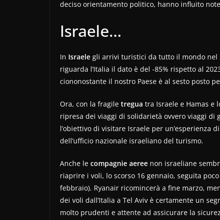
deciso orientamento politico, hanno influito notev
Israele…
In
Israele
gli arrivi turistici da tutto il mondo 
riguarda l’Italia il dato è del -85% rispetto al 202
ciononostante il nostro Paese è al sesto posto per
Ora, con la fragile
tregua
tra Israele e Hamas e l
ripresa dei viaggi di solidarietà ovvero viaggi di
l’obiettivo di visitare Israele per un’esperienza d
dell’ufficio nazionale israeliano del turismo.
Anche le
compagnie aeree
non israeliane sembra
riaprire i voli, lo scorso 16 gennaio, seguita po
febbraio). Ryanair ricomincerà a fine marzo, ment
dei voli dall’Italia a Tel Aviv è certamente un 
molto prudenti e attente ad assicurare la sicure