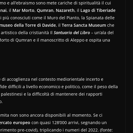
imo e all’ebraismo sono mete cariche di spiritualità il cui
inai
, il
Mar Morto
,
Qumran
,
Nazareth
, il
Lago di Tiberiade
i più conosciuti come il Muro del Pianto, la Spianata delle
museo della Torre di Davide
, il
Terra Sancta Museum
che
rtistico della cristianità Il
Santuario del Libro
– un’ala del
Morto di Qumran e il manoscritto di Aleppo e ospita una
e di accoglienza nel contesto mediorientale incerto e
e difficili a livello economico e politico, come il peso della
 e palestinesi e la difficoltà di mantenere dei rapporti
o.
cemita non sono ancora disponibili al momento. Se ci
ercato
europeo
con quasi 128’000 arrivi, segnando un
rimento pre-covid), triplicando i numeri del 2022. (fonte: