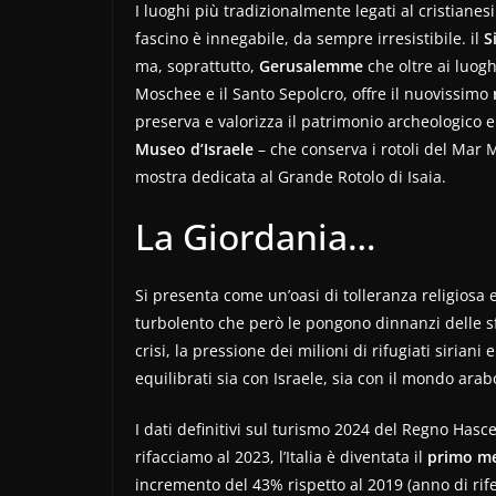
I luoghi più tradizionalmente legati al cristianes
fascino è innegabile, da sempre irresistibile. il
S
ma, soprattutto,
Gerusalemme
che oltre ai luogh
Moschee e il Santo Sepolcro, offre il nuovissimo
preserva e valorizza il patrimonio archeologico e a
Museo d’Israele
– che conserva i rotoli del Mar 
mostra dedicata al Grande Rotolo di Isaia.
La Giordania…
Si presenta come un’oasi di tolleranza religiosa 
turbolento che però le pongono dinnanzi delle sfid
crisi, la pressione dei milioni di rifugiati siriani
equilibrati sia con Israele, sia con il mondo arab
I dati definitivi sul turismo 2024 del Regno Has
rifacciamo al 2023, l’Italia è diventata il
primo m
incremento del 43% rispetto al 2019 (anno di rife