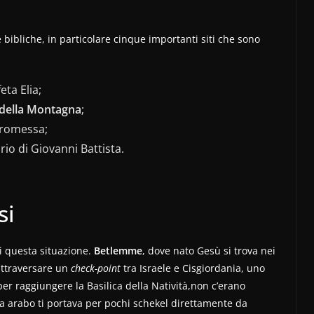
bibliche, in particolare cinque importanti siti che sono
eta Elia;
 della Montagna
;
promessa;
rio di Giovanni Battista.
si
di questa situazione.
Betlemme
, dove nato Gesù si trova nei
attraversare un
check-point
tra Israele e Cisgiordania, uno
 per raggiungere la Basilica della Natività,non c’erano
sista arabo ti portava per pochi schekel direttamente da